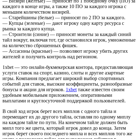
— Визири (желтые) — приносят по 1 победному очку (ПО) за
каждого в конце игры, а также 10 ПО за каждого игрока с
меньшим количеством визирей.
— Старейшины (белые) — приносят по 2 ПО за каждого.
— Купцы (зеленые) — дают игроку одну карту ресурса с
рынка за каждого купца.
— Строители (синие) — приносят монеты за каждый синий
тайл вокруг, включая тот, где остановился игрок, умноженные
на количество сброшенных фишек.
— Ассасины (красные) — позволяют игроку убить других
жителей и получить контроль над регионом.
1xbet — это онлайн-букмекерская контора, предоставляющая
услуги ставок на спорт, казино, слоты и другие азартные
игры. Компания предлагает широкий выбор спортивных
событий для ставок, высокие коэффициенты, разнообразные
бонусы и акции для игроков.
1xbet
также известен своим
удобным мобильным приложением, оперативными
выплатами и круглосуточной поддержкой пользователей.
В свой ход игрок берет всех миплов с одного тайла и
перемещает их до другого тайла, оставляя по одному миплу
на каждом тайле по пути. На конечном тайле должен быть
мипл того же цвета, который игрок довел до конца. Затем
игрок берет своего последнего мипла и всех миплов того же