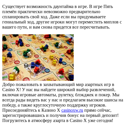
Существует возможность даунтайма в игре. В игре Пять
племён практически невозможно предварительно
спланировать свой ход. Даже если вы придумываете
гениальный ход, другие игроки могут переместить миплов с
вашего пути, и вам снова придется все пересчитывать.
Добро пожаловать в захватывающий мир азартных игр в
Casino X! У нас вы найдете широкий выбор развлечений,
включая игровые автоматы, рулетку, блэкджек и покер. Мы
всегда рады видеть вас у нас и предлагаем высокие шансы на
победу, а также круглосуточную поддержку игроков.
Присоединяйтесь к Казино Х
casinoxw.ru
прямо сейчас,
зарегистрировавшись и получив бонус на первый депозит!
Погрузитесь в атмосферу азарта в Casino X уже сегодня!