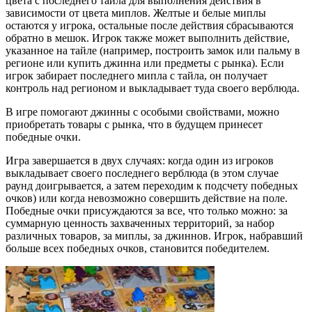
цвета с последнего тайла для выполнения действия в
зависимости от цвета миплов. Желтые и белые миплы
остаются у игрока, остальные после действия сбрасываются
обратно в мешок. Игрок также может выполнить действие,
указанное на тайле (например, построить замок или пальму в
регионе или купить джинна или предметы с рынка). Если
игрок забирает последнего мипла с тайла, он получает
контроль над регионом и выкладывает туда своего верблюда.
В игре помогают джинны с особыми свойствами, можно
приобретать товары с рынка, что в будущем принесет
победные очки.
Игра завершается в двух случаях: когда один из игроков
выкладывает своего последнего верблюда (в этом случае
раунд доигрывается, а затем переходим к подсчету победных
очков) или когда невозможно совершить действие на поле.
Победные очки присуждаются за все, что только можно: за
суммарную ценность захваченных территорий, за набор
различных товаров, за миплы, за джиннов. Игрок, набравший
больше всех победных очков, становится победителем.